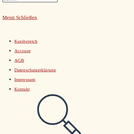
umschalten
Escape
Menü
Schließen
to
close
the
Kursbereich
search
Account
panel.
AGB
Datenschutzerklärung
Impressum
Kontakt
Website-
Suche
umschalten