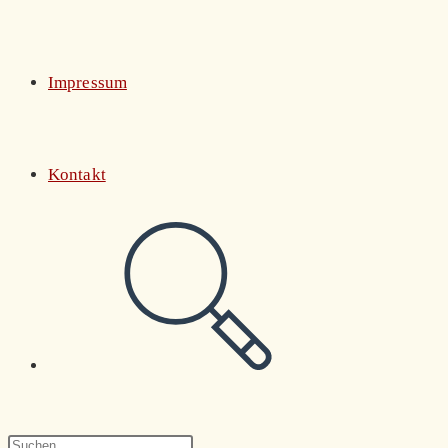
Impressum
Kontakt
Website-
Suche
Press