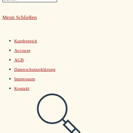
umschalten
Escape
Menü
Schließen
to
close
the
Kursbereich
search
Account
panel.
AGB
Datenschutzerklärung
Impressum
Kontakt
Website-
Suche
umschalten