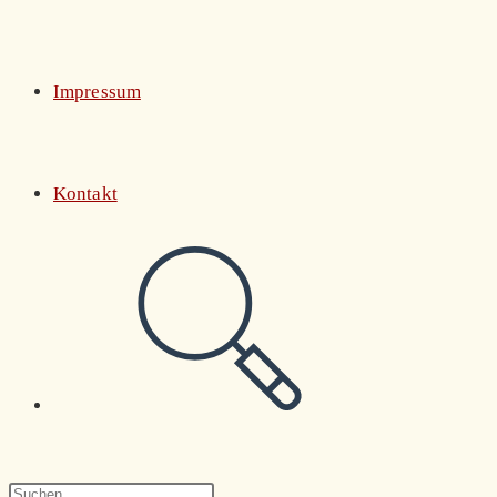
Impressum
Kontakt
Website-
Suche
Press