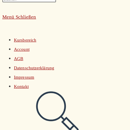
umschalten
Escape
Menü
Schließen
to
close
the
Kursbereich
search
Account
panel.
AGB
Datenschutzerklärung
Impressum
Kontakt
Website-
Suche
umschalten