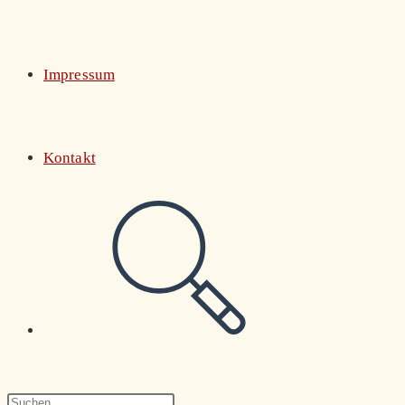
Impressum
Kontakt
Website-
Suche
Press