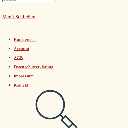
umschalten
Escape
Menü
Schließen
to
close
the
Kursbereich
search
Account
panel.
AGB
Datenschutzerklärung
Impressum
Kontakt
Website-
Suche
umschalten