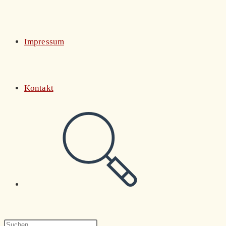
Impressum
Kontakt
Website-
Suche
Press