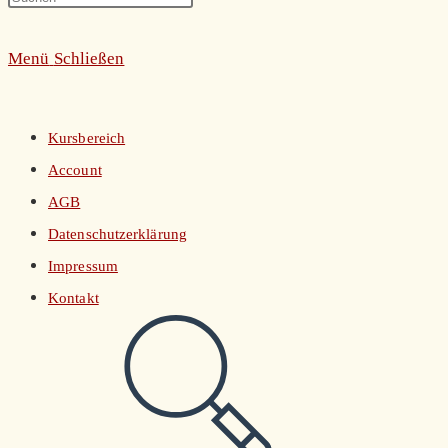
umschalten
Escape
Menü
Schließen
to
close
the
Kursbereich
search
Account
panel.
AGB
Datenschutzerklärung
Impressum
Kontakt
Website-
Suche
umschalten