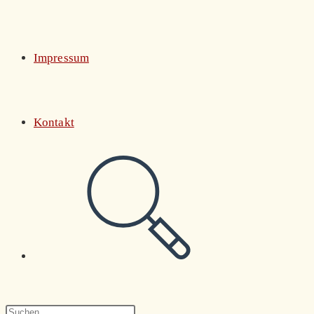
Impressum
Kontakt
Website-
Suche
Press