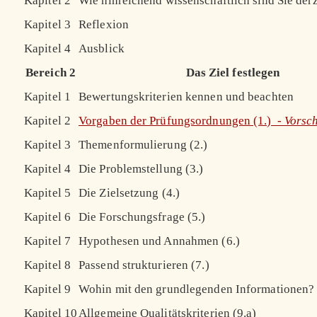
Kapitel 2
Wie hinreichend wissenschaftlich sind Sie derz
Kapitel 3
Reflexion
Kapitel 4
Ausblick
Bereich 2
Das Ziel festlegen
Kapitel 1
Bewertungskriterien kennen und beachten
Kapitel 2
Vorgaben der Prüfungsordnungen (1.) -
Vorsc
Kapitel 3
Themenformulierung (2.)
Kapitel 4
Die Problemstellung (3.)
Kapitel 5
Die Zielsetzung (4.)
Kapitel 6
Die Forschungsfrage (5.)
Kapitel 7
Hypothesen und Annahmen (6.)
Kapitel 8
Passend strukturieren (7.)
Kapitel 9
Wohin mit den grundlegenden Informationen? 
Kapitel 10
Allgemeine Qualitätskriterien (9.a)