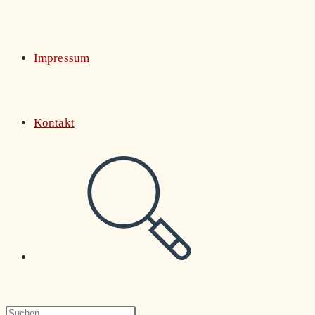
Impressum
Kontakt
Website-
Suche
Press