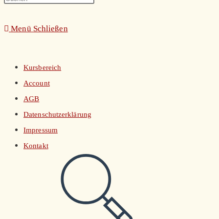
umschalten
Escape
Menü
Schließen
to
close
the
Kursbereich
search
Account
panel.
AGB
Datenschutzerklärung
Impressum
Kontakt
Website-
Suche
umschalten