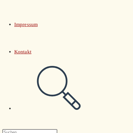
Impressum
Kontakt
Website-
Suche
Press