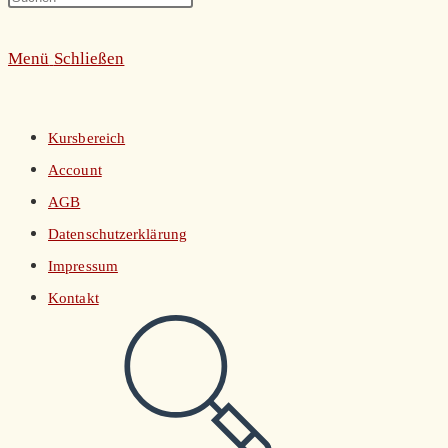
umschalten
Escape
Menü
Schließen
to
close
the
Kursbereich
search
Account
panel.
AGB
Datenschutzerklärung
Impressum
Kontakt
Website-
Suche
umschalten