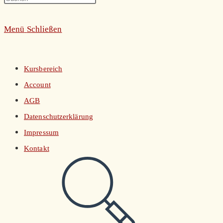
umschalten
Escape
Menü
Schließen
to
close
the
Kursbereich
search
Account
panel.
AGB
Datenschutzerklärung
Impressum
Kontakt
Website-
Suche
umschalten