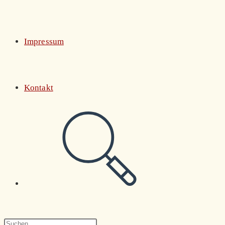
Impressum
Kontakt
Website-
Suche
Press