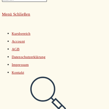
umschalten
Escape
Menü
Schließen
to
close
the
Kursbereich
search
Account
panel.
AGB
Datenschutzerklärung
Impressum
Kontakt
Website-
Suche
umschalten