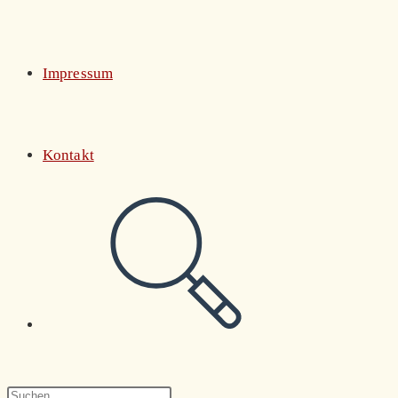
Impressum
Kontakt
Website-
Suche
Press