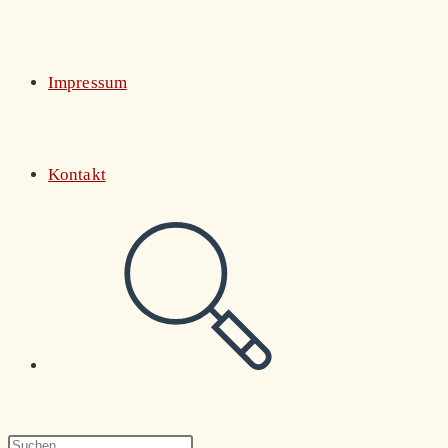
Impressum
Kontakt
Website-
Suche
Press