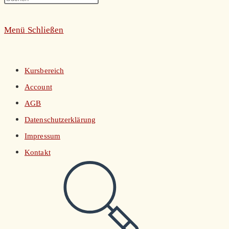
umschalten
Escape
Menü
Schließen
to
close
the
Kursbereich
search
Account
panel.
AGB
Datenschutzerklärung
Impressum
Kontakt
Website-
Suche
umschalten