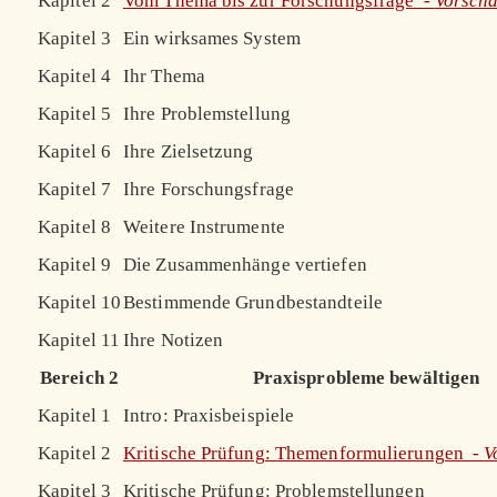
Kapitel 2
Vom Thema bis zur Forschungsfrage -
Vorsch
Kapitel 3
Ein wirksames System
Kapitel 4
Ihr Thema
Kapitel 5
Ihre Problemstellung
Kapitel 6
Ihre Zielsetzung
Kapitel 7
Ihre Forschungsfrage
Kapitel 8
Weitere Instrumente
Kapitel 9
Die Zusammenhänge vertiefen
Kapitel 10
Bestimmende Grundbestandteile
Kapitel 11
Ihre Notizen
Bereich 2
Praxisprobleme bewältigen
Kapitel 1
Intro: Praxisbeispiele
Kapitel 2
Kritische Prüfung: Themenformulierungen -
V
Kapitel 3
Kritische Prüfung: Problemstellungen