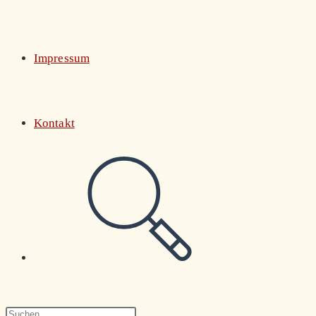
Impressum
Kontakt
Website-
Suche
Press