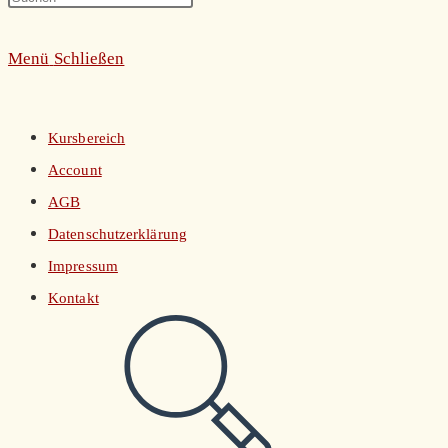
umschalten
Escape
Menü
Schließen
to
close
the
Kursbereich
search
Account
panel.
AGB
Datenschutzerklärung
Impressum
Kontakt
Website-
Suche
umschalten