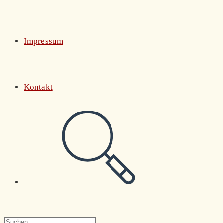
Impressum
Kontakt
Website-
Suche
Press