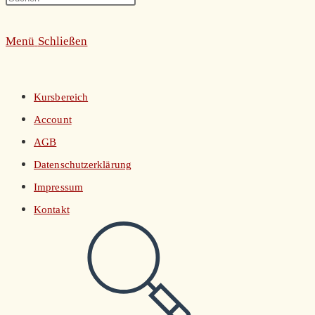
umschalten
Escape
Menü
Schließen
to
close
the
Kursbereich
search
Account
panel.
AGB
Datenschutzerklärung
Impressum
Kontakt
Website-
Suche
umschalten